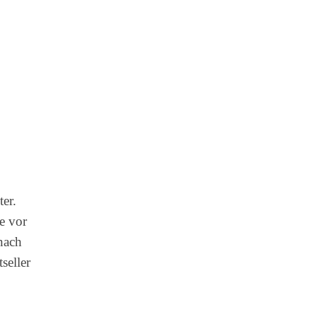
er.
e vor
 nach
seller