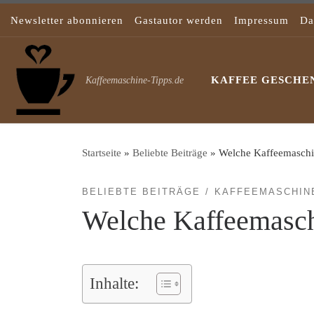
Zum Inhalt springen
Newsletter abonnieren
Gastautor werden
Impressum
Da
KAFFEE GESCHEN
Kaffeemaschine-Tipps.de
Startseite
»
Beliebte Beiträge
»
Welche Kaffeemaschin
BELIEBTE BEITRÄGE
KAFFEEMASCHIN
Welche Kaffeemasch
Inhalte: