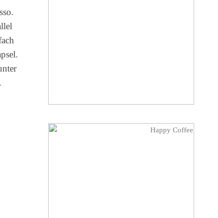
sso.
llel
fach
psel.
unter
.