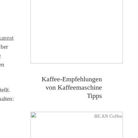
kannst
über
e
en
Kaffee-Empfehlungen
von Kaffeemaschine
ellt.
Tipps
alten: