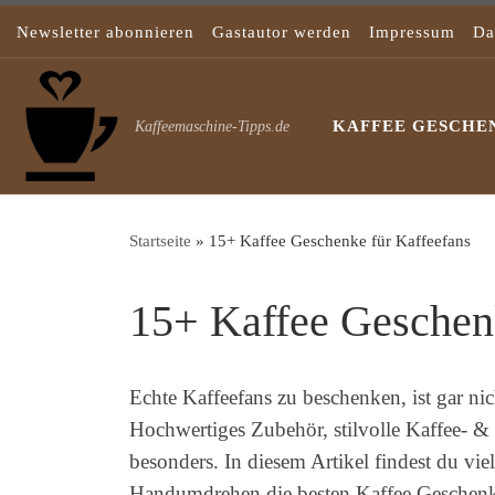
Zum Inhalt springen
Newsletter abonnieren
Gastautor werden
Impressum
Da
KAFFEE GESCHEN
Kaffeemaschine-Tipps.de
Startseite
»
15+ Kaffee Geschenke für Kaffeefans
15+ Kaffee Geschenk
Echte Kaffeefans zu beschenken, ist gar n
Hochwertiges Zubehör, stilvolle Kaffee- &
besonders. In diesem Artikel findest du vi
Handumdrehen die besten Kaffee Geschenke 