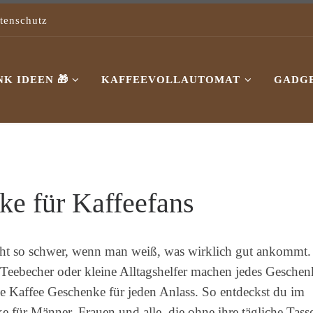
tenschutz
K IDEEN 🎁
KAFFEEVOLLAUTOMAT
GADG
e für Kaffeefans
icht so schwer, wenn man weiß, was wirklich gut ankommt.
 Teebecher oder kleine Alltagshelfer machen jedes Geschen
ele Kaffee Geschenke für jeden Anlass. So entdeckst du im
für Männer, Frauen und alle, die ohne ihre tägliche Tass