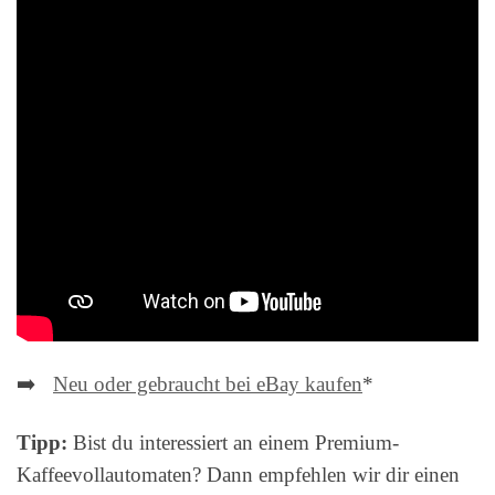
➡️
Neu oder gebraucht bei eBay kaufen
*
Tipp:
Bist du interessiert an einem Premium-
Kaffeevollautomaten? Dann empfehlen wir dir einen