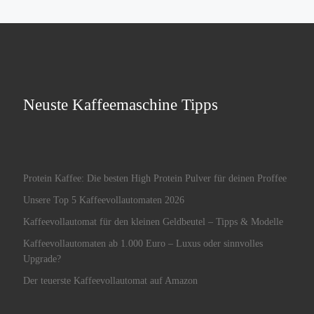
Neuste Kaffeemaschine Tipps
Protein Kaffee: Die besten High Protein Pulver für deinen Proffee
Unsere Top 5 Kaffeevollautomaten 2026
Kaffeevollautomat für den kleinen Geldbeutel – Tipps & Modelle
Kaffeevollautomaten ab 1.000 Euro – Luxus oder sinnvolles
Upgrade?
Der teuerste Kaffeevollautomat auf Amazon