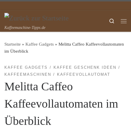
Zum Inhalt springen
Search
Me
Kaffeemaschine-Tipps.de
Startseite
»
Kaffee Gadgets
»
Melitta Caffeo Kaffeevollautomaten
im Überblick
KAFFEE GADGETS
KAFFEE GESCHENK IDEEN
KAFFEEMASCHINEN
KAFFEEVOLLAUTOMAT
Melitta Caffeo
Kaffeevollautomaten im
Überblick