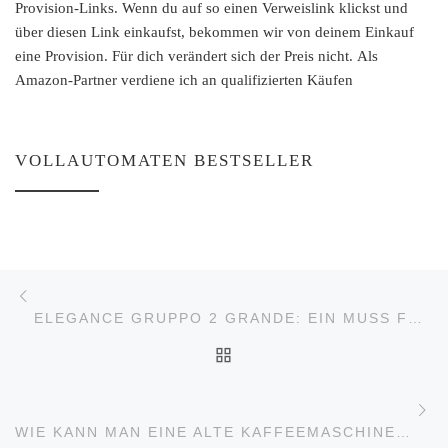
Provision-Links. Wenn du auf so einen Verweislink klickst und
über diesen Link einkaufst, bekommen wir von deinem Einkauf
eine Provision. Für dich verändert sich der Preis nicht. Als
Amazon-Partner verdiene ich an qualifizierten Käufen
VOLLAUTOMATEN BESTSELLER
Beitragsnavigation
Vorheriger Beitrag
ELEGANCE GRUPPO 2 GRANDE: EIN MUSS FÜR JEDES ANSPRUCHSVOLLE GASTRONOMIEGESCHÄFT
ZURÜCK ZUR BEITRAGS
Nä
WIE KANN MAN EINE ALTE KAFFEEMASCHINE ENTSORGEN?