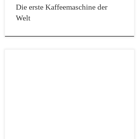
Die erste Kaffeemaschine der
Welt
Bulletproof Coffee ist ein etwas unkonventionelles Getränk, das
die Welt im Sturm erobert hat, und die Fans schwören auf seine
vielfältigen Vorteile. Aber was ist Bulletproof Coffee und wie
wurde er zu einer solchen Sensation? […]