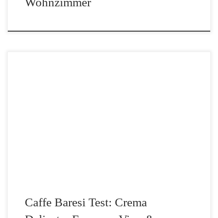
Wohnzimmer
Auch wenn der Name Caffe Baresi bewusst italienisch klingt,
handelt es sich hier um eine Eigenmarke der Roastmarket GmbH.
Diese gibt es nicht nur im eigenen Online-Shop, sondern auch bei
großen Online-Händlern. Die Röstung der […]
Caffe Baresi Test: Crema