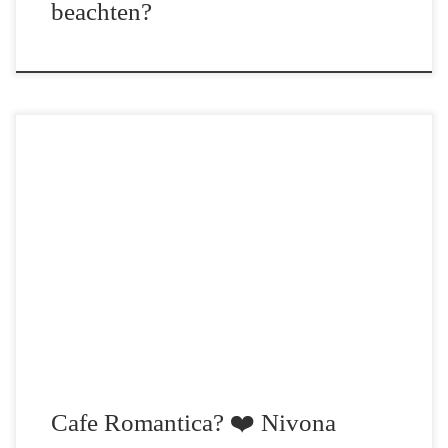
beachten?
Die Kaffeevollautomaten der Marke Nivona „Cafe Romantica“
sind leider häufig unter einem etwas falschen Namen bekannt.
Obwohl die geräte häufig fälschlicherweise als Nivona Cafe
Romantica bezeichnet werden heißen sie eigentlich
richtig Caferomatica – eine Wortneuschöpfung aus Café […]
Cafe Romantica? ❤️ Nivona