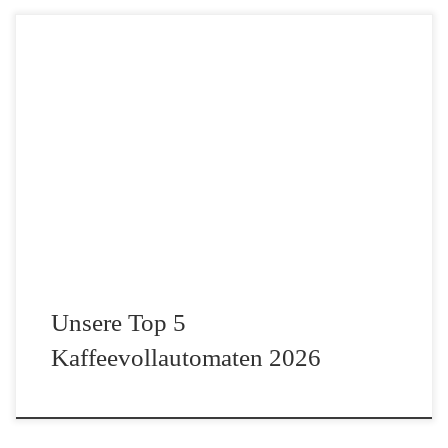
In diesem Beitrag stellen wir euch unsere Top 5
Kaffeevollautomaten für das Jahr 2026 vor. Da sich die Technik
rasant weiterentwickelt hat, haben wir uns die aktuellen Testsieger
und Empfehlungen führender Expertenportale aus dem Jahr […]
Unsere Top 5
Kaffeevollautomaten 2026