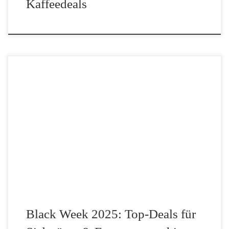
Kaffeedeals
Die Black Friday Woche 2025 ist bald da und mit ihr eine ganze
Woche voller Rabatte für Kaffeeliebhaber. Seit Montag, dem 24.
November 2025 kannst du dich auf tägliche Deals freuen. Von
hochwertigen Siebträgermaschinen über […]
Black Week 2025: Top-Deals für