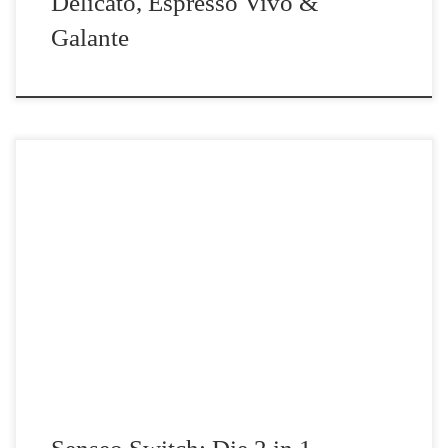
Delicato, Espresso Vivo &
Galante
Wer eine Kaffeepadmaschine hat, kann zwar schnell bis zu zwei
Tassen Kaffee zubereiten, aber wenn mal etwas mehr Kaffee
benötigt wird, stößt man damit schnell an eine Grenze. Mit der
Senseo Switch kann aber sowohl […]
Senseo Switch: Die 2 in 1