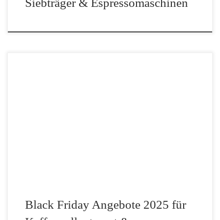
Siebträger & Espressomaschinen
Der Black Friday 2025 steht vor der Tür und mit ihm jede Menge
Top-Deals für Kaffeevollautomaten und Kaffeemaschinen. Wer
sich schon länger eine neue Maschine gönnen oder ein Modell
upgraden möchte, hat jetzt die beste […]
Black Friday Angebote 2025 für