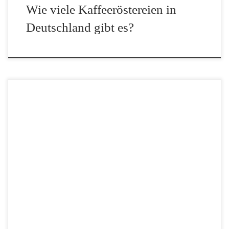
Wie viele Kaffeeröstereien in
Deutschland gibt es?
Du liebst Kaffee, aber der tägliche Cappuccino oder Latte
Macchiato langweilt dich langsam? Dann ist es höchste Zeit für
neue Aromen, ungewöhnliche Zutaten und besondere
Kaffeekreationen aus aller Welt. In dieser Übersicht entdeckst du
besondere […]