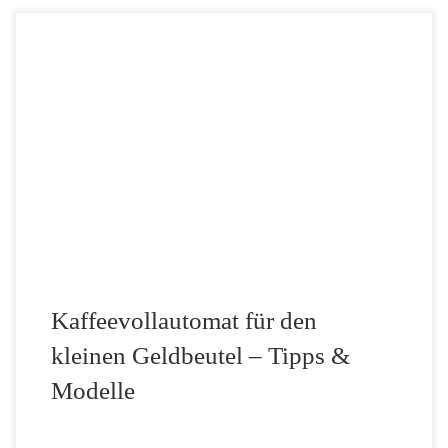
Wer liebt ihn nicht, den Duft von frisch gemahlenen Bohnen am
frühen Morgen? Ein kurzer Knopfdruck und schon fließen der
goldbraune Espresso oder der cremige Cappuccino in die Tasse.
Doch beim Blick auf die Preisschilder […]
Kaffeevollautomat für den
kleinen Geldbeutel – Tipps &
Modelle