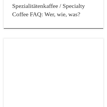
Spezialitätenkaffee / Specialty
Coffee FAQ: Wer, wie, was?
In 1954 wurde in Deutschland der Wigomat patentiert. Diese
unscheinbare Kaffeemaschine war die erste Kaffeemaschine der
Welt! Der Name „Wi–Go-mat“ leitet sich von dem Namen des
Unternehmers Gottlob Widmann ab. Die Form dieser historischen
vollautomatischen Kaffeemaschine erinnert an die Form […]