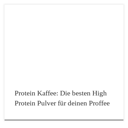
Kaffee liefert den Fokus, Protein die Bausteine für deine Muskeln
– kein Wunder, dass der „Proffee“ (Protein + Coffee) zum
absoluten Standard in der Fitness-Szene geworden ist. Aber
während man früher mühsam mit klumpigem Pulver […]
Protein Kaffee: Die besten High
Protein Pulver für deinen Proffee