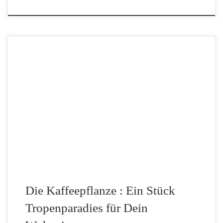
Wer liebt ihn nicht, den Duft von frisch gebrühtem Kaffee am
Morgen? Doch die wenigsten wissen, dass man sich das
Ursprungsprodukt dieses Genusses als elegante und äußerst
dekorative Zimmerpflanze direkt nach Hause holen kann. Die […]
Die Kaffeepflanze : Ein Stück
Tropenparadies für Dein