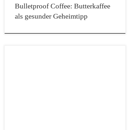
Bulletproof Coffee: Butterkaffee
als gesunder Geheimtipp
Die Kaffeeröstereien in Deutschland produzieren qualitativ
hochwertigen und äußerst leckeren Kaffee! Wer schon einmal in
einer Kaffeerösterei war, weiß um den herrlichen, aromatischen
Duft, der sich überall wahrnehmen lässt. Besonders in den letzten
Jahren konnten […]