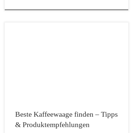
Guter Kaffee ist kein Zufall. Neben hochwertigen Bohnen, dem
richtigen Mahlgrad und einer sauberen Brühmethode spielt ein
Faktor eine entscheidende Rolle, der oft unterschätzt wird: die
exakte Dosierung. Schon minimale Abweichungen beim
Kaffeepulver oder beim […]
Beste Kaffeewaage finden – Tipps
& Produktempfehlungen