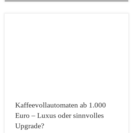
Wer sich dazu entscheidet, für einen Kaffeevollautomaten mehr als
1.000 Euro auszugeben, sucht nicht nach der ersten Maschine für
eine Studenten-WG. Hier geht es um Genuss ohne Kompromisse.
Aber Hand aufs Herz: Schmeckt der Espresso […]
Kaffeevollautomaten ab 1.000
Euro – Luxus oder sinnvolles
Upgrade?