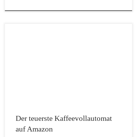
Kaffee ist für viele ein täglicher Genuss – für manche aber pure
Leidenschaft. Wer in der Welt des Kaffeegenusses keine
Kompromisse eingehen will, greift zu High-End-
Kaffeevollautomaten, die durch Technik, Design und Komfort
überzeugen. In diesem […]
Der teuerste Kaffeevollautomat
auf Amazon