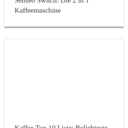
Kaffeemaschine
Du willst wissen, welcher Kaffee in Deutschland am meisten
getrunken wird? Dann bist du hier genau richtig. In diesem Artikel
erfährst du, welche Kaffeemarken und -sorten aktuell besonders
beliebt sind, was deutsche Kaffeetrinker bevorzugen und […]
Kaffee Top 10 Liste: Beliebteste