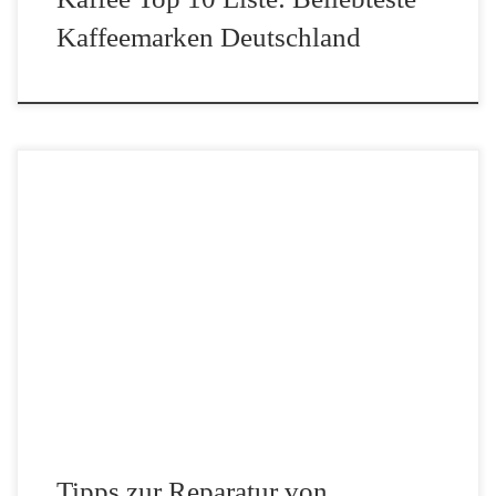
Kaffeemarken Deutschland
Es ist der Albtraum eines jeden Kaffeeliebhabers: Man drückt
morgens auf den Knopf, erwartet das vertraute Mahlgeräusch und
das Einlaufen der cremigen Flüssigkeit – doch stattdessen blinkt
nur eine rote Warnleuchte oder die Maschine gibt […]
Tipps zur Reparatur von