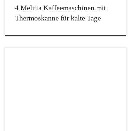
4 Melitta Kaffeemaschinen mit
Thermoskanne für kalte Tage
Guter Kaffee ist Geschmacksache! Was macht für dich einen guten
Kaffee aus? Wenn man 50 Leute fragt, erhält man mit Sicherheit
rund 70 verschiedene Antworten auf diese einfach klingende
Frage. Specialty Coffee bietet hier einen […]