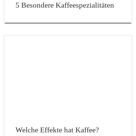
5 Besondere Kaffeespezialitäten
Kaffee ist eines der Lieblingsgetränke der Deutschen. Eine Person
trinkt hierzulande knapp über 1000 Tassen von diesem
heißgeliebten Getränk pro Jahr – ungefähr 162 Liter pro Kopf!
Doch warum ist das so und was sind […]
Welche Effekte hat Kaffee?