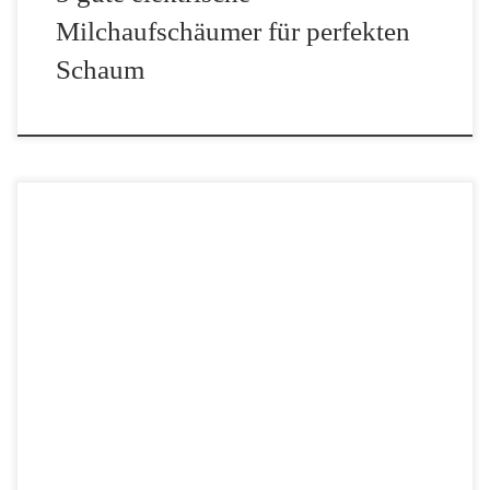
Milchaufschäumer für perfekten
Schaum
Melitta Kaffeemaschinen mit Thermoskanne Es gibt eine große
Auswahl an Melitta Kaffeemaschinen mit Thermoskanne für
verschiedene Bedarfe. Hier findest du eine Übersicht beliebter
Modelle für jeden Geschmack. Wir zeigen dir unsere Übersicht
vom günstigsten Modell […]