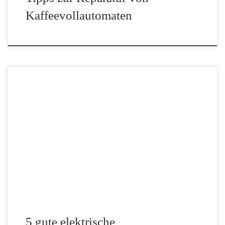
Kaffeevollautomaten
Elektrische Milchaufschäumer machen schnell und einfach
perfekten Milchschaum. Sie kosten zwar etwas mehr als
Stabmilchaufschäumer, sparend dir dafür aber Zeit und sind
wesentlich einfacher zu reinigen. Wir sind elektrische
Milchaufschäumer Fans und haben daher unsere […]
5 gute elektrische