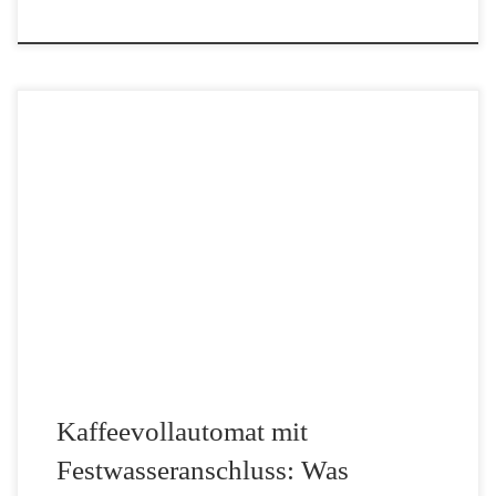
Einen Kaffeevollautomat mit Festwasseranschluss findet man in
den meisten größeren Büros, Kanzleien, Agenturen oder
Werkshallen sowie Behörden. Auch in Kantinen ist ein
Festwasseranschluss Kaffeeautomat Standard und ist aufgrund der
großen Kaffeemengen auch nötig. Aber wann […]
Kaffeevollautomat mit
Festwasseranschluss: Was