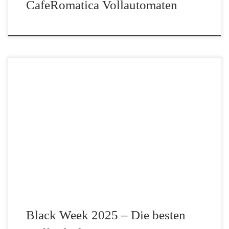
CafeRomatica Vollautomaten
Die Black Week 2025 steht vor der Tür und für Kaffeefans
bedeutet das vor allem eines: starke Rabatte auf beliebte Sorten,
Spezialitäten und limitierte Röstungen. Egal ob du deinen Vorrat
aufstocken, neue Bohnen ausprobieren oder […]
Black Week 2025 – Die besten