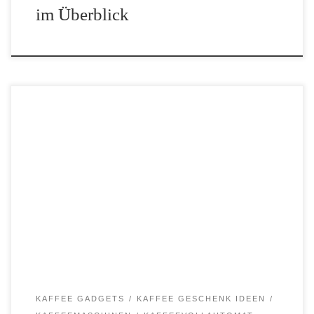
im Überblick
Wie jedes Jahr gibt es auch 2019 am Amazon Prime Day wieder
exklusive Angebote und Neuheiten. Letztes Jahr war das zum
Beispiel die Philips Grind & Brew. Dieses Jahr gibt es allerdings
deutlich weniger Prime Day* Neuheiten. […]
KAFFEE GADGETS
KAFFEE GESCHENK IDEEN