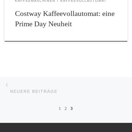
KAFFEEMASCHINEN
KAFFEEVOLLAUTOMAT
Costway Kaffeevollautomat: eine
Prime Day Neuheit
Beitrags-Navigation
Neuere Beiträge
NEUERE BEITRÄGE
1
2
3