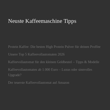
Neuste Kaffeemaschine Tipps
Protein Kaffee: Die besten High Protein Pulver für deinen Proffee
Unsere Top 5 Kaffeevollautomaten 2026
Kaffeevollautomat für den kleinen Geldbeutel – Tipps & Modelle
Kaffeevollautomaten ab 1.000 Euro – Luxus oder sinnvolles
Upgrade?
Der teuerste Kaffeevollautomat auf Amazon