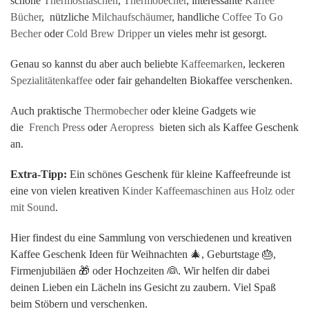
schöne
Thermosflaschen
,
Thermobecher
, interessante
Kaffee
Bücher
, nützliche
Milchaufschäumer
, handliche
Coffee To Go
Becher
oder
Cold Brew Dripper
un vieles mehr ist gesorgt.
Genau so kannst du aber auch beliebte
Kaffeemarken
, leckeren
Spezialitätenkaffee
oder fair gehandelten Biokaffee verschenken.
Auch praktische
Thermobecher
oder kleine Gadgets wie
die
French Press
oder
Aeropress
bieten sich als Kaffee Geschenk
an.
Extra-Tipp:
Ein schönes Geschenk für kleine Kaffeefreunde ist
eine von vielen kreativen
Kinder Kaffeemaschinen aus Holz oder
mit Sound
.
Hier findest du eine Sammlung von verschiedenen und kreativen
Kaffee Geschenk Ideen für Weihnachten 🎄, Geburtstage 🎂,
Firmenjubiläen 🎁 oder Hochzeiten 👰. Wir helfen dir dabei
deinen Lieben ein Lächeln ins Gesicht zu zaubern. Viel Spaß
beim Stöbern und verschenken.