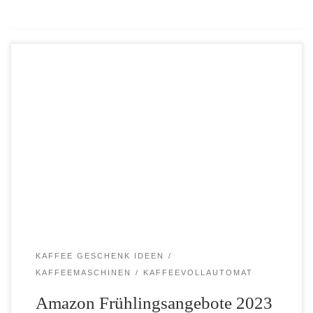
Alles neu macht der Mai heißt es in einem alten Volkslied. Aber
warum bis zum Mai warten, wenn es bereits im März tolle
Angebote gibt? Während der Amazon Frühlingsangebote 2023
gibt es tausende tolle Angebote […]
KAFFEE GESCHENK IDEEN
KAFFEEMASCHINEN
KAFFEEVOLLAUTOMAT
Amazon Frühlingsangebote 2023