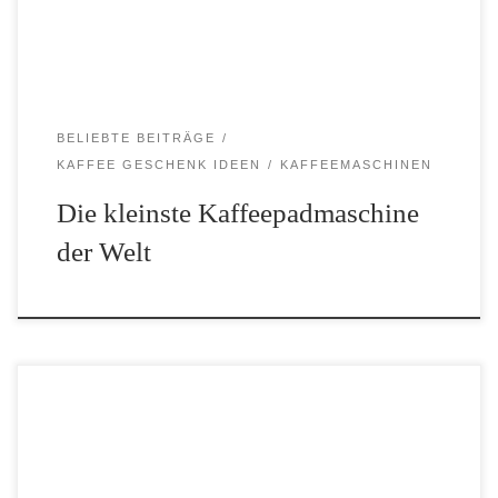
BELIEBTE BEITRÄGE
KAFFEE GESCHENK IDEEN
KAFFEEMASCHINEN
Die kleinste Kaffeepadmaschine
der Welt
Die French Press oder auch Stempelkanne: hinter diesem
ungewöhnlichen Begriff versteckt sich ein nützliches Kaffee