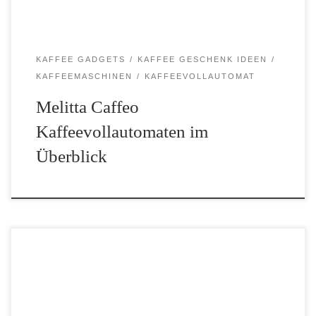
KAFFEE GADGETS
KAFFEE GESCHENK IDEEN
KAFFEEMASCHINEN
KAFFEEVOLLAUTOMAT
Melitta Caffeo
Kaffeevollautomaten im
Überblick
Wenn Du auf der Suche nach einer Espresso-Kaffeemaschine bist,
die sowohl in Design als auch in Leistung überzeugt, könnte die