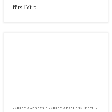
fürs Büro
Einige Kaffeetrinker möchten nirgendwo auf eine Kaffeemaschine
verzichten. Auch nicht in ihrem Auto! Gehörst du dazu? Dann
kannst du jetzt herausfinden, welches spezielle Gerät deine
perfekte Kaffeemaschine fürs Auto werden kann. Denn egal ob auf
[…]
KAFFEE GADGETS
KAFFEE GESCHENK IDEEN