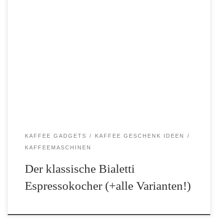
Der Bialetti Espressokocher blickt auf eine sehr lange Tradition
zurück und stammt aus dem Mutterland des Espresso: Italien.
Hier findest du sowohl die Geschichte hinter dem klassischen
Bialetti als auch die neuen Modell Venus und […]
KAFFEE GADGETS
KAFFEE GESCHENK IDEEN
KAFFEEMASCHINEN
Der klassische Bialetti
Espressokocher (+alle Varianten!)