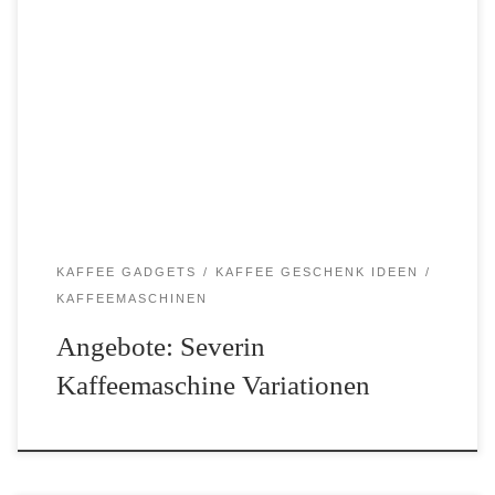
Die Severin Kaffeemaschine wird von der gleichnamigen Firma
SEVERIN hergestellt. Das ist eine deutsche Traditionsmarke, die
seit über 60 Jahren hochwertige Elektrogeräte für den Haushalt
und die Küche herstellt. Die Severin Kaffeemaschinen werden
ebenso wie […]
KAFFEE GADGETS
KAFFEE GESCHENK IDEEN
KAFFEEMASCHINEN
Angebote: Severin
Kaffeemaschine Variationen