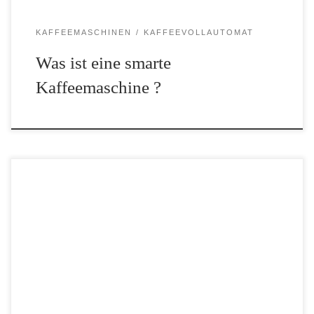
KAFFEEMASCHINEN
KAFFEEVOLLAUTOMAT
Was ist eine smarte
Kaffeemaschine ?
Die Senseo Kaffeemaschine wird tradionell von JACOBS
DOUWE EGBERTS & Philips in Kooperation entwickelt,
designed und gebaut. Diese tolle Kaffeepadmaschine kam 2002 in
Deutschland auf den Markt und hat sich seitdem quasi zu einem
Synonym für […]