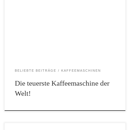
Es gibt viele teure Maschine auf der Welt, aber wie haben uns
gefragt welche ist die teuerste Kaffeemaschine der Welt? Die
teuerste Kaffeemaschine ist der Javabot. Er kostet 1,000,000$!!!
Wo steht die teuerste Kaffeemaschine der Welt? […]
BELIEBTE BEITRÄGE
KAFFEEMASCHINEN
Die teuerste Kaffeemaschine der
Welt!