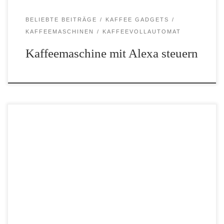
BELIEBTE BEITRÄGE
KAFFEE GADGETS
KAFFEEMASCHINEN
KAFFEEVOLLAUTOMAT
Kaffeemaschine mit Alexa steuern
Für Menschen, die nicht jeden Tag eine große Menge Kaffee
benötigen, ist eine Kaffeemaschine für 1 Tasse die perfekte
Lösung. Sie spart Platz und Energie und ermöglicht es, jederzeit
frisch zubereiteten Kaffee zu genießen, ohne […]