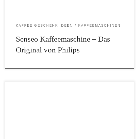
KAFFEE GESCHENK IDEEN
KAFFEEMASCHINEN
Senseo Kaffeemaschine – Das
Original von Philips
Wir stellen euch hier wieder einige ganz besondere Geräte vor:
Die smeg Kaffeemaschinen! Die smeg Espresso-Kaffeemaschine
kann sowohl mit Espressopulver als auch mit Kaffeepads genutzt
werden. Man kann also einen leckeren Esperesso oder
vollmündigen Kaffee mit der […]