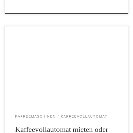
Sollten Unternehmen einen Kaffeevollautomat mieten oder leasen?
Wir geben einen Überblick zu den beiden Modellen
Kaffeevollautomat mieten oder leasen? Egal ob
Kaffeevollautomat, Siebträgermaschine oder
Industriekaffeemaschine – die Anschaffungskosten für solche
professionellen Kaffeemaschinen können sehr schnell […]
KAFFEEMASCHINEN
KAFFEEVOLLAUTOMAT
Kaffeevollautomat mieten oder