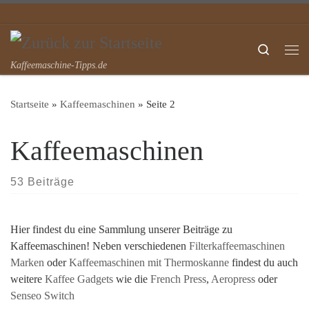
Zum Inhalt springen
Search
Me
Kaffeemaschine-Tipps.de
Startseite
»
Kaffeemaschinen
»
Seite 2
Kaffeemaschinen
53 Beiträge
Hier findest du eine Sammlung unserer Beiträge zu
Kaffeemaschinen! Neben verschiedenen
Filterkaffeemaschinen
Marken
oder
Kaffeemaschinen mit Thermoskanne
findest du auch
weitere
Kaffee Gadgets
wie die
French Press
,
Aeropress
oder
Senseo Switch