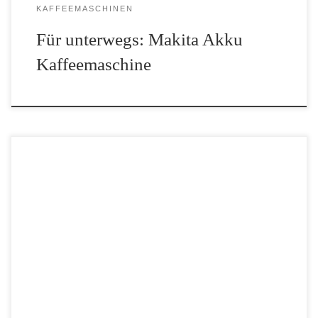
KAFFEEMASCHINEN
Für unterwegs: Makita Akku
Kaffeemaschine
Auch die beste Kaffeemaschine segnet mal das zeitliche. Doch wie
kann man eine alte Kaffeemaschine entsorgen? Darf sie in den
Restmüll oder in die gelbe Tonne? Oder wartet man auf den
nächsten Sperrmüll? In diesem […]