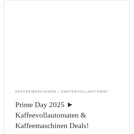
Es ist soweit! Vom 8. bis 11. Juli 2025 startet der Amazon Prime
Day in eine neue Runde und er verspricht wieder satte Rabatte auf
unzählige Produkte. Wer auf der Suche nach einem neuen
Kaffeevollautomaten […]
KAFFEEMASCHINEN
KAFFEEVOLLAUTOMAT
Prime Day 2025 ►
Kaffeevollautomaten &
Kaffeemaschinen Deals!