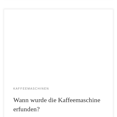
Wann die erste Kaffeemaschine erfunden wurde lässt sich leider
nicht genau auf ein Datum festlegen, da es unterschiedliche
Vorstufen der Kaffeemaschine gab. In diesen Beitrag wollen wir
uns diesen Stufen widmen. Wer hat die Kaffeemaschine erfunden
Im […]
KAFFEEMASCHINEN
Wann wurde die Kaffeemaschine
erfunden?