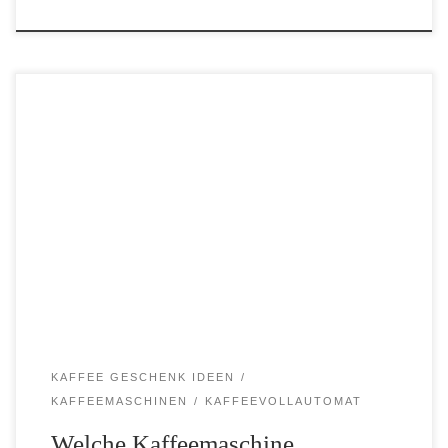
Alle Jahre wieder steht Weihnachten vor der Tür. Immer mehr
Menschen möchten eine Kaffeemaschine verschenken. Doch auch
zum Geburtstag, zur Hochzeit oder bei einer Einweihungsparty
eignet sich eine Kaffeemaschine als Geschenk für Kaffeeliebhaber
ausgezeichnet. Wenn […]
KAFFEE GESCHENK IDEEN
KAFFEEMASCHINEN
KAFFEEVOLLAUTOMAT
Welche Kaffeemaschine