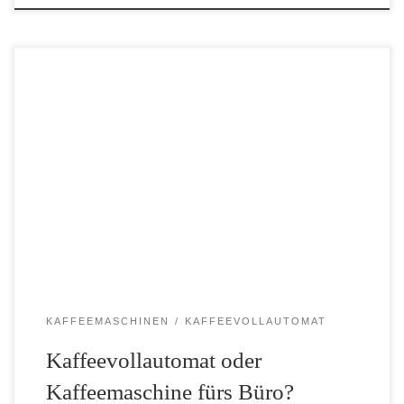
Abhängig von der Größe des Büros und dem Budget für die
Anschaffung kann man sich für eine Kaffeemaschine oder einen
Kaffeevollautomat fürs Büro entscheiden. Wir haben die Vorteile
und Nachteile von Kaffeemaschine und Kaffeevollautomat fürs
Büro […]
KAFFEEMASCHINEN
KAFFEEVOLLAUTOMAT
Kaffeevollautomat oder
Kaffeemaschine fürs Büro?