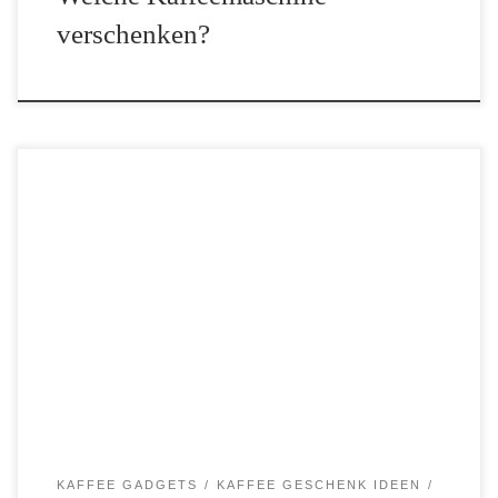
verschenken?
Wer kennt es nicht: Man ist auf dem Campingplatz, bei einem
Festival oder auf einer sehr langen Autofahrt und möchte einen
frischen Kaffee. Wenn man mit mehreren Personen unterwegs ist,
kann es daher sinnvoll sein […]
KAFFEE GADGETS
KAFFEE GESCHENK IDEEN