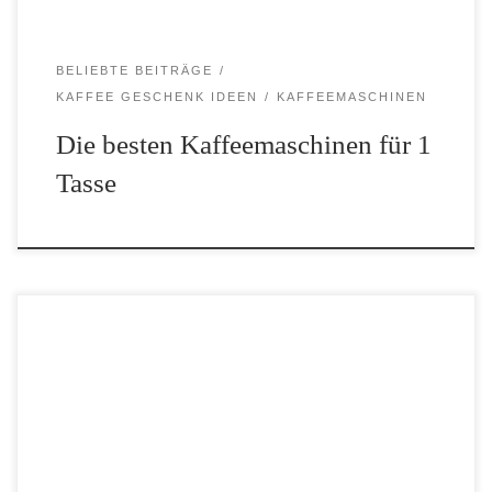
BELIEBTE BEITRÄGE
KAFFEE GESCHENK IDEEN
KAFFEEMASCHINEN
Die besten Kaffeemaschinen für 1
Tasse
Du liebst Kaffee, hast aber wenig Platz in der Küche oder willst
auch unterwegs nicht auf deine Lieblingstasse verzichten? Dann ist
eine kleine Kaffeepadmaschine die perfekte Lösung. Ob für die
Reise, das Büro oder den […]