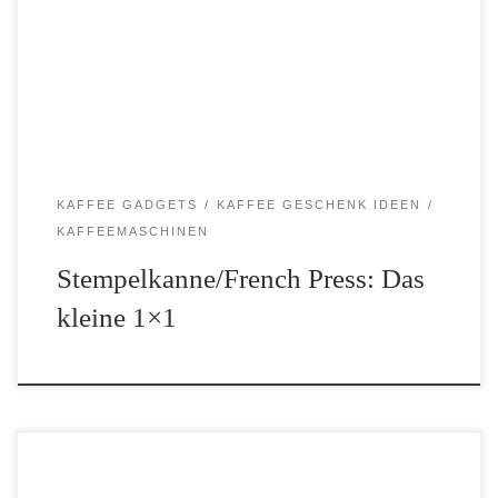
Gadget für die Zubereitung von leckerem schwarzen Gold. In
unserem Beitrag erfährst du alles Wissenswerte zur French Press.
Viel Spaß […]
KAFFEE GADGETS
KAFFEE GESCHENK IDEEN
KAFFEEMASCHINEN
Stempelkanne/French Press: Das
kleine 1×1