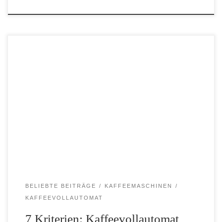
Kaffee ist für viele Mitarbeiter ein wichtiger Begleiter im
Arbeitsalltag. Daher ist es wichtig, dass man sich für einen guten
Kaffeevollautomat fürs Büro zulegt. Wenn ihr noch nich sicher,
seid wie ihr das Büro mit Kaffee […]
BELIEBTE BEITRÄGE
KAFFEEMASCHINEN
KAFFEEVOLLAUTOMAT
7 Kriterien: Kaffeevollautomat