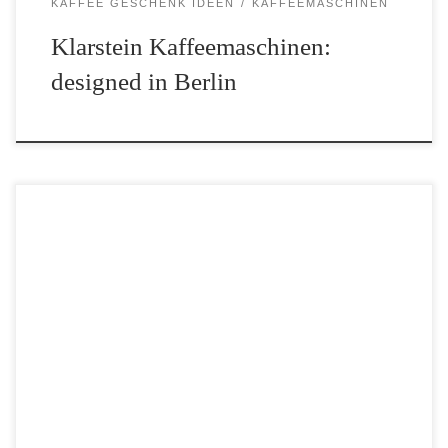
KAFFEE GESCHENK IDEEN
KAFFEEMASCHINEN
Klarstein Kaffeemaschinen:
designed in Berlin
Der Morgen beginnt bei vielen mit einer frischen Tasse Kaffee.
Wer dabei auf Komfort setzt, steuert die Kaffeemaschine einfach
per Sprachbefehl. Mit einer Alexa-kompatiblen Kaffeemaschine
wird das möglich. Ob Kaffeegenuss auf Zuruf oder
vollautomatisierte Abläufe […]