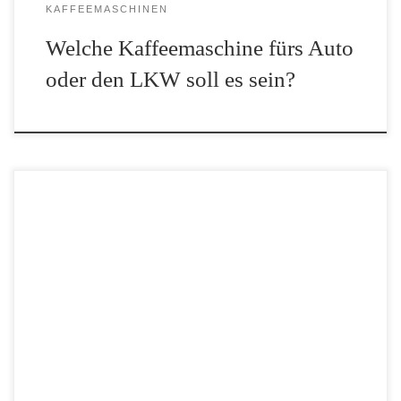
KAFFEEMASCHINEN
Welche Kaffeemaschine fürs Auto
oder den LKW soll es sein?
Alles wird smart! Man hört oder liest es immer wieder in den
Medien oder bei Gesprächen auf der Arbeit. Aber was ist
eigentlich eine smarte Kaffeemaschine? Wir erläutern die
wesentlichen Merkmale einer smarten Kaffeemaschine und […]