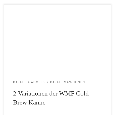
Die WMF Cold Brew Kanne ist ein wirklich tolles Kaffeezubehör
für den Sommer. Denn in dieser Jahreszeit dürstet es vielen
verstärkt nach kalt aufgebrühtem Kaffee – draussen ist es
schließlich heiß genug. Eine Cold Brew […]
KAFFEE GADGETS
KAFFEEMASCHINEN
2 Variationen der WMF Cold
Brew Kanne