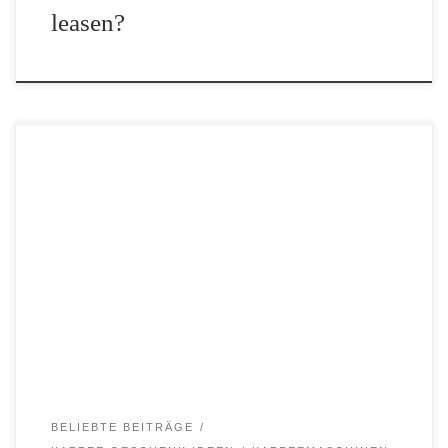
leasen?
Wir haben uns mal intensiver mit den Klarstein Kaffeemaschinen
made in Berlin beschäftigt. In diesem Beitrag beschreiben wir
euch die vier Klarstein Kaffeemaschinen und eine
Espressomaschine! Klarstein Aromatica X Kaffeemaschine Man
kann mit der Klarstein Aromatica […]
BELIEBTE BEITRÄGE