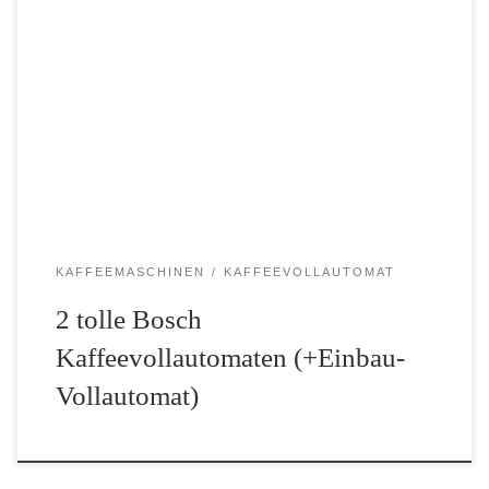
Die Bosch Kaffeevollautomaten stehen in der Wahrnehmung meist
im Schatten bekannter Marken wie Melitta Caffeo, Miele
Kaffeevollautomaten oder Delonghi PrimaDonna. Dabei können
die Geräte aus Stuttgart durchaus mit diesen Premium-Marken
mithalten. Bosch ist ein bekanntes deutsches […]
KAFFEEMASCHINEN
KAFFEEVOLLAUTOMAT
2 tolle Bosch
Kaffeevollautomaten (+Einbau-
Vollautomat)