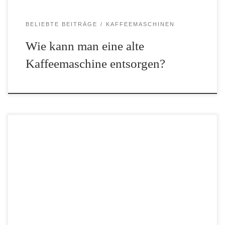
BELIEBTE BEITRÄGE
KAFFEEMASCHINEN
Wie kann man eine alte
Kaffeemaschine entsorgen?
Es gibt mittlerweile sehr viele verschiedene Melitta Caffeo
Kaffeevollautomaten. Daher wird es Zeit für einen umfassenden
Überblick auf unserem Portal. Den bekommst du in diesem
ausführlichen Überblick. Melitta Caffeo Solo Modelle Dieses
Gerät ist vergleichsweise […]